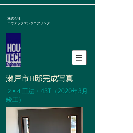
株式会社
​ハウテックエンジニアリング
瀬戸市H邸完成写真
​２×４工法・43T（2020年3月
竣工）